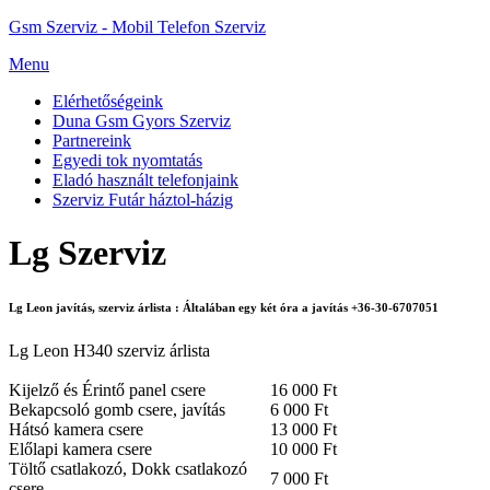
Gsm Szerviz - Mobil Telefon Szerviz
Menu
Elérhetőségeink
Duna Gsm Gyors Szerviz
Partnereink
Egyedi tok nyomtatás
Eladó használt telefonjaink
Szerviz Futár háztol-házig
Lg Szerviz
Lg Leon javítás, szerviz árlista : Általában egy két óra a javítás +36-30-6707051
Lg Leon H340 szerviz árlista
Kijelző és Érintő panel csere
16 000 Ft
Bekapcsoló gomb csere, javítás
6 000 Ft
Hátsó kamera csere
13 000 Ft
Előlapi kamera csere
10 000 Ft
Töltő csatlakozó, Dokk csatlakozó
7 000 Ft
csere