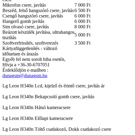
Mikrofon csere, javítás
7 000 Ft
Beszéd, felső hangszóró csere, javítás
6 500 Ft
Csengő hangszóró csere, javítás
6 000 Ft
Hangerő gomb javítás
6 000 Ft
Sim olvasó csere, javítás
8 000 Ft
Beázott készülék javítása, ultrahangos
5 000 Ft
tisztítás
Szoftverfrissítés, szoftverezés
3 500 Ft
Kártyafüggetlenítés - változó
időtartam és árazás
Egyéb fel nem sorolt hiba esetén,
Hívja a +36-30-6707051
Érdeklődjön e-mailben :
dunagsm@dunagsm.hu
Lg Leon H340n Lcd, kijelző és érintő csere, javítás ár
Lg Leon H340n Bekapcsoló gomb csere, javítás
Lg Leon H340n Hátsó kameracsere
Lg Leon H340n Előlapi kameracsere
Lg Leon H340n Töltő csatlakozó, Dokk csatlakozó csere