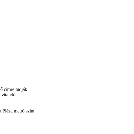
ő címre tudják
avítandó
 Pláza metró szint.