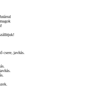
utárral
somagok
i!
állitjuk!
 csere, javítás.
tás.
avítás.
ás.
szek.