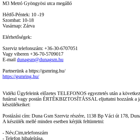
M3 Metró Gyöngyösi utca megálló
Hétfő-Péntek: 10 -19
Szombat: 10-18
Vasárnap: Zárva
Elérhetőségek:
Szerviz telefonszám: +36-30-6707051
Vagy viberen +36-70-5709017
E-mail
dunagsm@dunagsm.hu
Partnerünk a https://gsmring.hu/
https://gsmring.hu/
Vidéki Ügyfeleink előzetes TELEFONOS egyeztetés után a következ
futárral vagy postán ÉRTÉKBIZTOSÍTÁSSAL eljuttatni hozzánk a j
készülékeiket:
Postázási cím: Duna Gsm Szerviz részére, 1138 Bp Váci út 178, Duna
A készülék mellé minden esetben kérjük feltüntetni:
- Név,Cim,telefonszám
- Telefon hibaleírása.