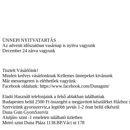
ÜNNEPI NYITVATARTÁS
Az adventi időszakban vasárnap is nyitva vagyunk
December 24 zárva vagyunk
Tisztelt Vásárlóink!
Minden kedves vásárlonknak Kellemes ünnepeket kivánunk
Már messengeren is elérhetőek vagyünk
Facebook oldalunk: https://www.facebook.com/Dunagsm/
Eladó Használt telefonjaink a felső ablakban találhatóak
Budapesten belül 2500 Ft összegért a megjavitott készüléket Házhoz sz
Szervizünk gyorsszerviz,a legtöbb javtás 1-2 óran belül elkészül
Duna Gsm GyorsSzerviz
Aluljáro szint -1 emeleten található üzletben
Metró szint Duna Pláza 1138.BP.Váci ut 178