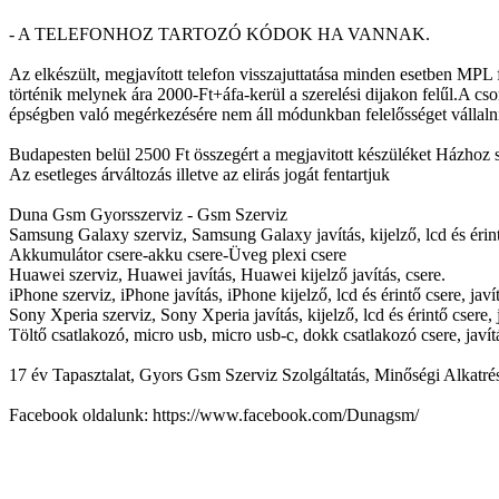
- A TELEFONHOZ TARTOZÓ KÓDOK HA VANNAK.
Az elkészült, megjavított telefon visszajuttatása minden esetben MPL f
történik melynek ára 2000-Ft+áfa-kerül a szerelési dijakon felűl.A c
épségben való megérkezésére nem áll módunkban felelősséget vállaln
Budapesten belül 2500 Ft összegért a megjavitott készüléket Házhoz sz
Az esetleges árváltozás illetve az elirás jogát fentartjuk
Duna Gsm Gyorsszerviz - Gsm Szerviz
Samsung Galaxy szerviz, Samsung Galaxy javítás, kijelző, lcd és érintő
Akkumulátor csere-akku csere-Üveg plexi csere
Huawei szerviz, Huawei javítás, Huawei kijelző javítás, csere.
iPhone szerviz, iPhone javítás, iPhone kijelző, lcd és érintő csere, javí
Sony Xperia szerviz, Sony Xperia javítás, kijelző, lcd és érintő csere, j
Töltő csatlakozó, micro usb, micro usb-c, dokk csatlakozó csere, javít
17 év Tapasztalat, Gyors Gsm Szerviz Szolgáltatás, Minőségi Alkatré
Facebook oldalunk: https://www.facebook.com/Dunagsm/