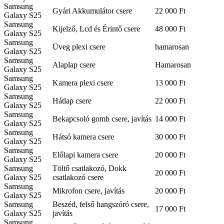
Samsung
Gyári Akkumulátor csere
22 000 Ft
Galaxy S25
Samsung
Kijelző, Lcd és Érintő csere
48 000 Ft
Galaxy S25
Samsung
Üveg plexi csere
hamarosan
Galaxy S25
Samsung
Alaplap csere
Hamarosan
Galaxy S25
Samsung
Kamera plexi csere
13 000 Ft
Galaxy S25
Samsung
Hátlap csere
22 000 Ft
Galaxy S25
Samsung
Bekapcsoló gomb csere, javítás
14 000 Ft
Galaxy S25
Samsung
Hátsó kamera csere
30 000 Ft
Galaxy S25
Samsung
Előlapi kamera csere
20 000 Ft
Galaxy S25
Samsung
Töltő csatlakozó, Dokk
20 000 Ft
Galaxy S25
csatlakozó csere
Samsung
Mikrofon csere, javítás
20 000 Ft
Galaxy S25
Samsung
Beszéd, felső hangszóró csere,
17 000 Ft
Galaxy S25
javítás
Samsung