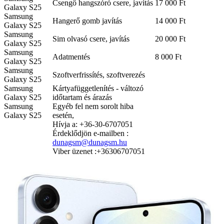
Csengő hangszóró csere, javítás
17 000 Ft
Galaxy S25
Samsung
Hangerő gomb javítás
14 000 Ft
Galaxy S25
Samsung
Sim olvasó csere, javítás
20 000 Ft
Galaxy S25
Samsung
Adatmentés
8 000 Ft
Galaxy S25
Samsung
Szoftverfrissítés, szoftverezés
Galaxy S25
Samsung
Kártyafüggetlenítés - változó
Galaxy S25
időtartam és árazás
Samsung
Egyéb fel nem sorolt hiba
Galaxy S25
esetén,
Hívja a: +36-30-6707051
Érdeklődjön e-mailben :
dunagsm@dunagsm.hu
Viber üzenet :+36306707051