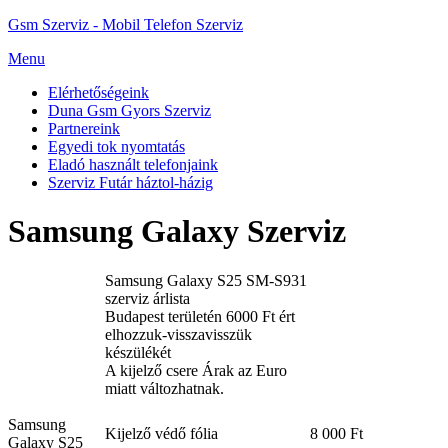
Gsm Szerviz - Mobil Telefon Szerviz
Menu
Elérhetőségeink
Duna Gsm Gyors Szerviz
Partnereink
Egyedi tok nyomtatás
Eladó használt telefonjaink
Szerviz Futár háztol-házig
Samsung Galaxy Szerviz
Samsung Galaxy S25 SM-S931
szerviz árlista
Budapest területén 6000 Ft ért
elhozzuk-visszavisszük
készülékét
A kijelző csere Árak az Euro
miatt változhatnak.
Samsung
Kijelző védő fólia
8 000 Ft
Galaxy S25